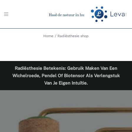
Ga
naar
Toggle
inhoud
Navigation
Zoeken
Home
Radiësthesie shop
naar:
Aarding-shop
Radiësthesie Betekenis: Gebruik Maken Van Een
Boeken-shop
Wichelroede, Pendel Of Biotensor Als Verlengstuk
Van Je Eigen Intuïtie.
Memon-shop
Meter-shop
Radiësthesie-shop