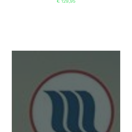
€
129,95