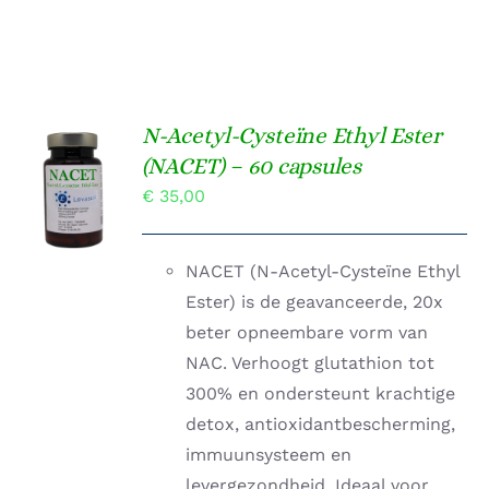
N-Acetyl-Cysteïne Ethyl Ester
TOEVOEGEN
(NACET) – 60 capsules
AAN
€
35,00
WINKELWAGEN
/
DETAILS
NACET (N-Acetyl-Cysteïne Ethyl
Ester) is de geavanceerde, 20x
beter opneembare vorm van
NAC. Verhoogt glutathion tot
300% en ondersteunt krachtige
detox, antioxidantbescherming,
immuunsysteem en
levergezondheid. Ideaal voor