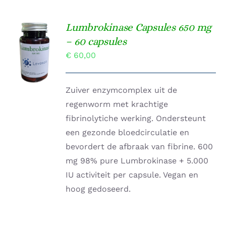
Lumbrokinase Capsules 650 mg
TOEVOEGEN
– 60 capsules
AAN
€
60,00
WINKELWAGEN
/
DETAILS
Zuiver enzymcomplex uit de
regenworm met krachtige
fibrinolytiche werking. Ondersteunt
een gezonde bloedcirculatie en
bevordert de afbraak van fibrine. 600
mg 98% pure Lumbrokinase + 5.000
IU activiteit per capsule. Vegan en
hoog gedoseerd.