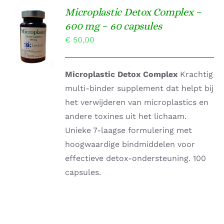
Microplastic Detox Complex –
Gewaardeerd
600 mg – 60 capsules
TOEVOEGEN
4.00
uit 5
AAN
€
50,00
WINKELWAGEN
/
DETAILS
Microplastic Detox Complex
Krachtig
multi-binder supplement dat helpt bij
het verwijderen van microplastics en
andere toxines uit het lichaam.
Unieke 7-laagse formulering met
hoogwaardige bindmiddelen voor
effectieve detox-ondersteuning. 100
capsules.