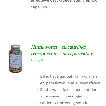
effectieve detox-ondersteuning. 100
capsules.
Humaworm – natuurlijke
TOEVOEGEN
ivermectine – anti parasitair
AAN
€
25,00
WINKELWAGEN
/
DETAILS
Effectieve aanpak van wormen
en parasieten in alle levensfasen
Zacht voor de darmen, zonder
agressieve bijwerkingen
Ondersteunt een gezonde