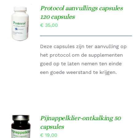
Protocol aanvullings capsules
TOEVOEGEN
120 capsules
AAN
€
35,00
WINKELWAGEN
/
DETAILS
Deze capsules zijn ter aanvulling op
het protocol om de supplementen
goed op te laten nemen ten einde
een goede weerstand te krijgen.
Pijnappelklier-ontkalking 50
Gewaardeerd
capsules
TOEVOEGEN
4.67
uit 5
AAN
€
19,00