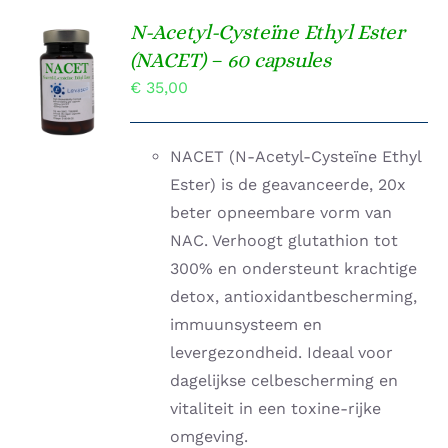
N-Acetyl-Cysteïne Ethyl Ester
TOEVOEGEN
(NACET) – 60 capsules
AAN
€
35,00
WINKELWAGEN
/
DETAILS
NACET (N-Acetyl-Cysteïne Ethyl
Ester) is de geavanceerde, 20x
beter opneembare vorm van
NAC. Verhoogt glutathion tot
300% en ondersteunt krachtige
detox, antioxidantbescherming,
immuunsysteem en
levergezondheid. Ideaal voor
dagelijkse celbescherming en
vitaliteit in een toxine-rijke
omgeving.