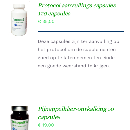
Protocol aanvullings capsules
TOEVOEGEN
120 capsules
AAN
€
35,00
WINKELWAGEN
/
DETAILS
Deze capsules zijn ter aanvulling op
het protocol om de supplementen
goed op te laten nemen ten einde
een goede weerstand te krijgen.
Pijnappelklier-ontkalking 50
Gewaardeerd
capsules
TOEVOEGEN
4.67
uit 5
AAN
€
19,00
WINKELWAGEN