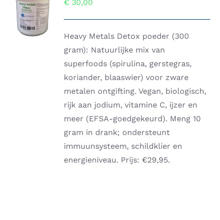
€
30,00
AAN
WINKELWAGEN
/
DETAILS
Heavy Metals Detox poeder (300
gram): Natuurlijke mix van
superfoods (spirulina, gerstegras,
koriander, blaaswier) voor zware
metalen ontgifting. Vegan, biologisch,
rijk aan jodium, vitamine C, ijzer en
meer (EFSA-goedgekeurd). Meng 10
gram in drank; ondersteunt
immuunsysteem, schildklier en
energieniveau. Prijs: €29,95.