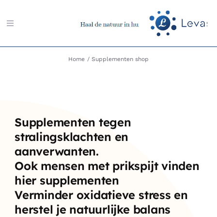
Ga
naar
Toggle
inhoud
Navigation
Zoeken
Home
Supplementen shop
naar:
Aarding-shop
Supplementen tegen
Boeken-shop
stralingsklachten en
aanverwanten.
Memon-shop
Ook mensen met prikspijt vinden
hier supplementen
Meter-shop
Verminder oxidatieve stress en
herstel je natuurlijke balans
Radiësthesie-shop