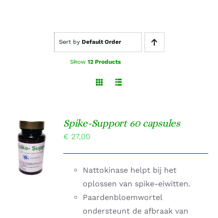
Sort by
Default Order
Show
12 Products
Spike-Support 60 capsules
TOEVOEGEN
€
27,00
AAN
WINKELWAGEN
/
DETAILS
Nattokinase helpt bij het
oplossen van spike-eiwitten.
Paardenbloemwortel
ondersteunt de afbraak van