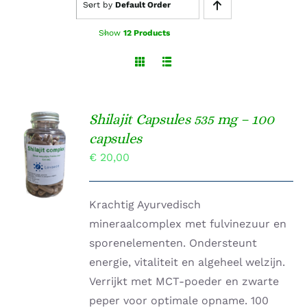
Sort by
Default Order
Show
12 Products
Shilajit Capsules 535 mg – 100
TOEVOEGEN
capsules
AAN
€
20,00
WINKELWAGEN
/
DETAILS
Krachtig Ayurvedisch
mineraalcomplex met fulvinezuur en
sporenelementen. Ondersteunt
energie, vitaliteit en algeheel welzijn.
Verrijkt met MCT-poeder en zwarte
peper voor optimale opname. 100