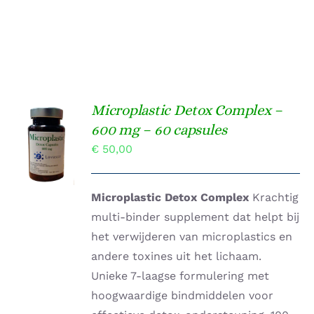
Microplastic Detox Complex –
Gewaardeerd
600 mg – 60 capsules
TOEVOEGEN
4.00
uit 5
AAN
€
50,00
WINKELWAGEN
/
DETAILS
Microplastic Detox Complex
Krachtig
multi-binder supplement dat helpt bij
het verwijderen van microplastics en
andere toxines uit het lichaam.
Unieke 7-laagse formulering met
hoogwaardige bindmiddelen voor