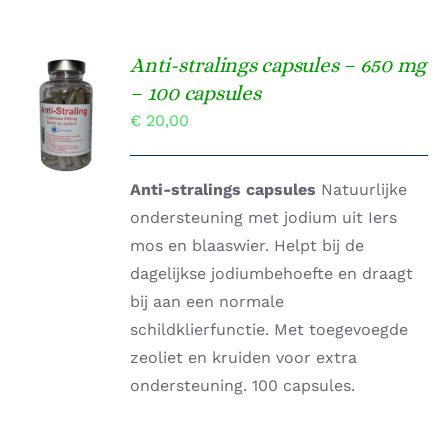
Anti-stralings capsules – 650 mg
TOEVOEGEN
– 100 capsules
AAN
€
20,00
WINKELWAGEN
/
DETAILS
Anti-stralings capsules
Natuurlijke
ondersteuning met jodium uit Iers
mos en blaaswier. Helpt bij de
dagelijkse jodiumbehoefte en draagt
bij aan een normale
schildklierfunctie. Met toegevoegde
zeoliet en kruiden voor extra
ondersteuning. 100 capsules.