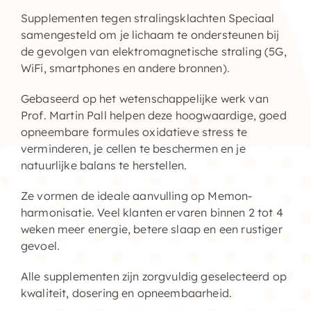
Supplementen tegen stralingsklachten
Speciaal
Supplementen shop
samengesteld om je lichaam te ondersteunen bij
de gevolgen van elektromagnetische straling (5G,
Straling:
WiFi, smartphones en andere bronnen).
Gebaseerd op het wetenschappelijke werk van
Onderwerpen:
Prof. Martin Pall helpen deze hoogwaardige, goed
opneembare formules oxidatieve stress te
Ziekteverzuim in bedrijven
verminderen, je cellen te beschermen en je
natuurlijke balans te herstellen.
Blog
Ze vormen de ideale aanvulling op Memon-
harmonisatie. Veel klanten ervaren binnen 2 tot 4
Winkelwagen
weken meer energie, betere slaap en een rustiger
gevoel.
Contactformulier
Alle supplementen zijn zorgvuldig geselecteerd op
kwaliteit, dosering en opneembaarheid.
Zirbeldrüse detox