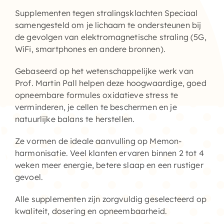
Supplementen tegen stralingsklachten
Speciaal
Supplementen shop
samengesteld om je lichaam te ondersteunen bij
de gevolgen van elektromagnetische straling (5G,
Straling:
WiFi, smartphones en andere bronnen).
Gebaseerd op het wetenschappelijke werk van
Onderwerpen:
Prof. Martin Pall helpen deze hoogwaardige, goed
opneembare formules oxidatieve stress te
Ziekteverzuim in bedrijven
verminderen, je cellen te beschermen en je
natuurlijke balans te herstellen.
Blog
Ze vormen de ideale aanvulling op Memon-
harmonisatie. Veel klanten ervaren binnen 2 tot 4
Winkelwagen
weken meer energie, betere slaap en een rustiger
gevoel.
Contactformulier
Alle supplementen zijn zorgvuldig geselecteerd op
kwaliteit, dosering en opneembaarheid.
Zirbeldrüse detox