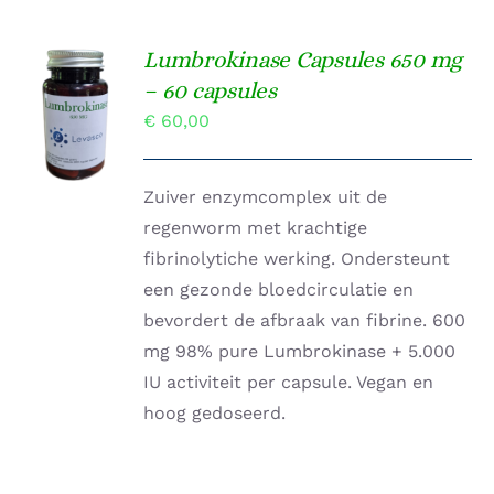
Lumbrokinase Capsules 650 mg
TOEVOEGEN
– 60 capsules
AAN
€
60,00
WINKELWAGEN
/
DETAILS
Zuiver enzymcomplex uit de
regenworm met krachtige
fibrinolytiche werking. Ondersteunt
een gezonde bloedcirculatie en
bevordert de afbraak van fibrine. 600
mg 98% pure Lumbrokinase + 5.000
IU activiteit per capsule. Vegan en
hoog gedoseerd.