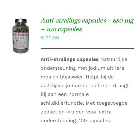
Anti-stralings capsules – 650 mg
TOEVOEGEN
– 100 capsules
AAN
€
20,00
WINKELWAGEN
/
DETAILS
Anti-stralings capsules
Natuurlijke
ondersteuning met jodium uit Iers
mos en blaaswier. Helpt bij de
dagelijkse jodiumbehoefte en draagt
bij aan een normale
schildklierfunctie. Met toegevoegde
zeoliet en kruiden voor extra
ondersteuning. 100 capsules.