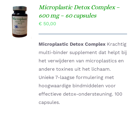
Microplastic Detox Complex –
Gewaardeerd
600 mg – 60 capsules
TOEVOEGEN
4.00
uit 5
AAN
€
50,00
WINKELWAGEN
/
DETAILS
Microplastic Detox Complex
Krachtig
multi-binder supplement dat helpt bij
het verwijderen van microplastics en
andere toxines uit het lichaam.
Unieke 7-laagse formulering met
hoogwaardige bindmiddelen voor
effectieve detox-ondersteuning. 100
capsules.