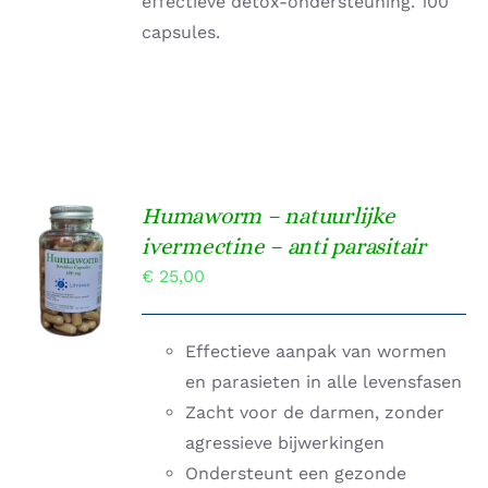
effectieve detox-ondersteuning. 100
capsules.
Humaworm – natuurlijke
TOEVOEGEN
ivermectine – anti parasitair
AAN
€
25,00
WINKELWAGEN
/
DETAILS
Effectieve aanpak van wormen
en parasieten in alle levensfasen
Zacht voor de darmen, zonder
agressieve bijwerkingen
Ondersteunt een gezonde