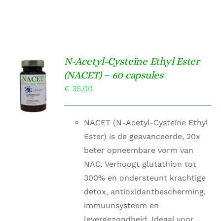
N-Acetyl-Cysteïne Ethyl Ester
TOEVOEGEN
(NACET) – 60 capsules
AAN
€
35,00
WINKELWAGEN
/
DETAILS
NACET (N-Acetyl-Cysteïne Ethyl
Ester) is de geavanceerde, 20x
beter opneembare vorm van
NAC. Verhoogt glutathion tot
300% en ondersteunt krachtige
detox, antioxidantbescherming,
immuunsysteem en
levergezondheid. Ideaal voor