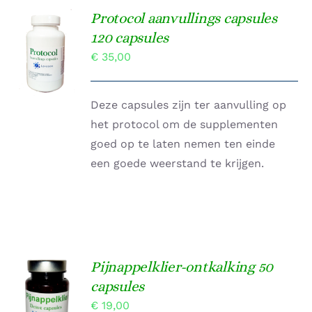
Protocol aanvullings capsules
TOEVOEGEN
120 capsules
AAN
€
35,00
WINKELWAGEN
/
DETAILS
Deze capsules zijn ter aanvulling op
het protocol om de supplementen
goed op te laten nemen ten einde
een goede weerstand te krijgen.
Pijnappelklier-ontkalking 50
Gewaardeerd
capsules
TOEVOEGEN
4.67
uit 5
AAN
€
19,00