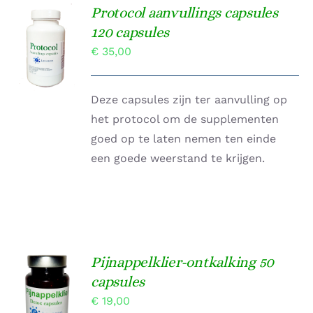
Protocol aanvullings capsules
TOEVOEGEN
120 capsules
AAN
€
35,00
WINKELWAGEN
/
DETAILS
Deze capsules zijn ter aanvulling op
het protocol om de supplementen
goed op te laten nemen ten einde
een goede weerstand te krijgen.
Pijnappelklier-ontkalking 50
Gewaardeerd
capsules
TOEVOEGEN
4.67
uit 5
AAN
€
19,00
WINKELWAGEN