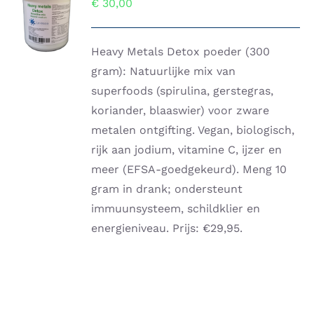
€
30,00
AAN
WINKELWAGEN
/
DETAILS
Heavy Metals Detox poeder (300
gram): Natuurlijke mix van
superfoods (spirulina, gerstegras,
koriander, blaaswier) voor zware
metalen ontgifting. Vegan, biologisch,
rijk aan jodium, vitamine C, ijzer en
meer (EFSA-goedgekeurd). Meng 10
gram in drank; ondersteunt
immuunsysteem, schildklier en
energieniveau. Prijs: €29,95.