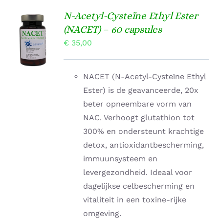
N-Acetyl-Cysteïne Ethyl Ester
TOEVOEGEN
(NACET) – 60 capsules
AAN
€
35,00
WINKELWAGEN
/
DETAILS
NACET (N-Acetyl-Cysteïne Ethyl
Ester) is de geavanceerde, 20x
beter opneembare vorm van
NAC. Verhoogt glutathion tot
300% en ondersteunt krachtige
detox, antioxidantbescherming,
immuunsysteem en
levergezondheid. Ideaal voor
dagelijkse celbescherming en
vitaliteit in een toxine-rijke
omgeving.