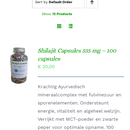
Sort by
Default Order
Show
12 Products
Shilajit Capsules 535 mg – 100
TOEVOEGEN
capsules
AAN
€
20,00
WINKELWAGEN
/
DETAILS
Krachtig Ayurvedisch
mineraalcomplex met fulvinezuur en
sporenelementen. Ondersteunt
energie, vitaliteit en algeheel welzijn.
Verrijkt met MCT-poeder en zwarte
peper voor optimale opname. 100