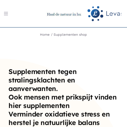
Ga
naar
Toggle
inhoud
Navigation
Zoeken
Home
Supplementen shop
naar:
Aarding-shop
Supplementen tegen
Boeken-shop
stralingsklachten en
aanverwanten.
Memon-shop
Ook mensen met prikspijt vinden
hier supplementen
Meter-shop
Verminder oxidatieve stress en
herstel je natuurlijke balans
Radiësthesie-shop