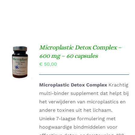
Microplastic Detox Complex –
Gewaardeerd
600 mg – 60 capsules
TOEVOEGEN
4.00
uit 5
AAN
€
50,00
WINKELWAGEN
/
DETAILS
Microplastic Detox Complex
Krachtig
multi-binder supplement dat helpt bij
het verwijderen van microplastics en
andere toxines uit het lichaam.
Unieke 7-laagse formulering met
hoogwaardige bindmiddelen voor