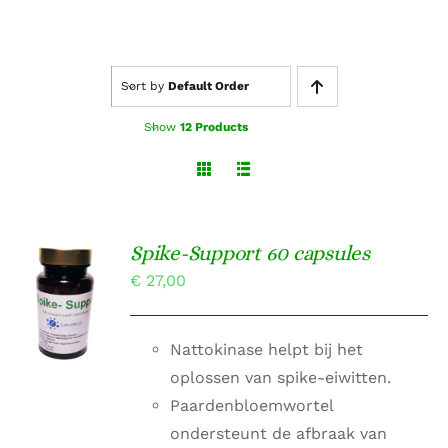
Sort by
Default Order
Show
12 Products
Spike-Support 60 capsules
TOEVOEGEN
€
27,00
AAN
WINKELWAGEN
/
DETAILS
Nattokinase helpt bij het
oplossen van spike-eiwitten.
Paardenbloemwortel
ondersteunt de afbraak van