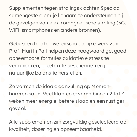
Supplementen tegen stralingsklachten
Speciaal
Supplementen shop
samengesteld om je lichaam te ondersteunen bij
de gevolgen van elektromagnetische straling (5G,
Straling:
WiFi, smartphones en andere bronnen).
Gebaseerd op het wetenschappelijke werk van
Onderwerpen:
Prof. Martin Pall helpen deze hoogwaardige, goed
opneembare formules oxidatieve stress te
Ziekteverzuim in bedrijven
verminderen, je cellen te beschermen en je
natuurlijke balans te herstellen.
Blog
Ze vormen de ideale aanvulling op Memon-
harmonisatie. Veel klanten ervaren binnen 2 tot 4
Winkelwagen
weken meer energie, betere slaap en een rustiger
gevoel.
Contactformulier
Alle supplementen zijn zorgvuldig geselecteerd op
kwaliteit, dosering en opneembaarheid.
Zirbeldrüse detox