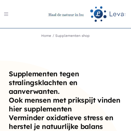
Ga
naar
Toggle
inhoud
Navigation
Zoeken
Home
Supplementen shop
naar:
Aarding-shop
Supplementen tegen
Boeken-shop
stralingsklachten en
aanverwanten.
Memon-shop
Ook mensen met prikspijt vinden
hier supplementen
Meter-shop
Verminder oxidatieve stress en
herstel je natuurlijke balans
Radiësthesie-shop