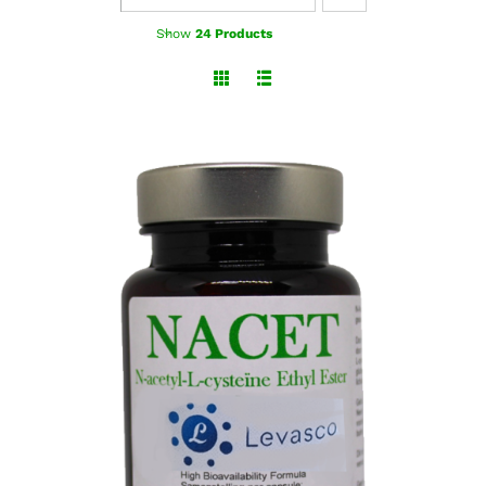
Show
24 Products
TOEVOEGEN AAN WINKELWAGEN
/
DETAILS