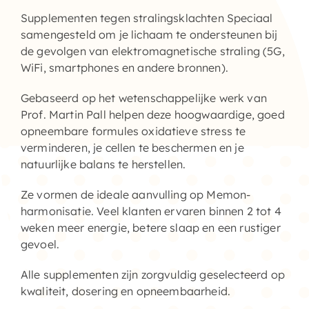
Supplementen tegen stralingsklachten
Speciaal
Supplementen shop
samengesteld om je lichaam te ondersteunen bij
de gevolgen van elektromagnetische straling (5G,
Straling:
WiFi, smartphones en andere bronnen).
Gebaseerd op het wetenschappelijke werk van
Onderwerpen:
Prof. Martin Pall helpen deze hoogwaardige, goed
opneembare formules oxidatieve stress te
Ziekteverzuim in bedrijven
verminderen, je cellen te beschermen en je
natuurlijke balans te herstellen.
Blog
Ze vormen de ideale aanvulling op Memon-
harmonisatie. Veel klanten ervaren binnen 2 tot 4
Winkelwagen
weken meer energie, betere slaap en een rustiger
gevoel.
Contactformulier
Alle supplementen zijn zorgvuldig geselecteerd op
kwaliteit, dosering en opneembaarheid.
Zirbeldrüse detox