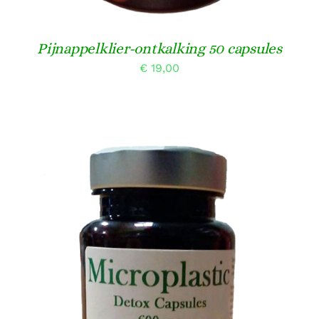
Pijnappelklier-ontkalking 50 capsules
€
19,00
Gewaardeerd
TOEVOEGEN AAN WINKELWAGEN
/