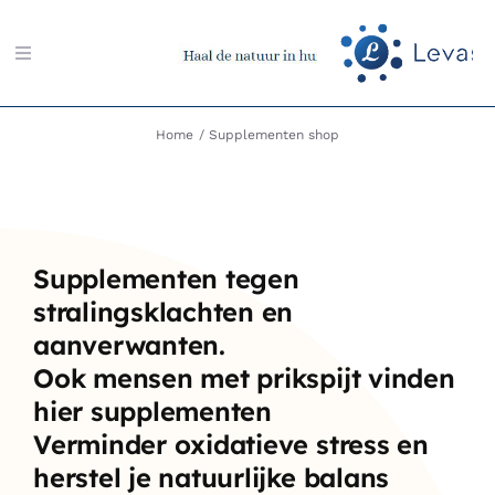
Ga
naar
Toggle
inhoud
Navigation
Zoeken
Home
Supplementen shop
naar:
Aarding-shop
Supplementen tegen
Boeken-shop
stralingsklachten en
aanverwanten.
Memon-shop
Ook mensen met prikspijt vinden
hier supplementen
Meter-shop
Verminder oxidatieve stress en
herstel je natuurlijke balans
Radiësthesie-shop