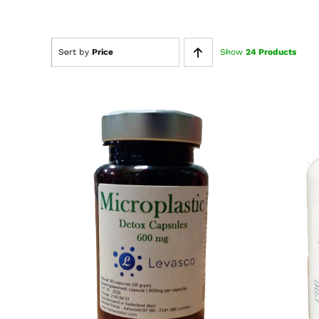
Sort by
Price
Show
24 Products
Gewaardeerd
TOEVOEGEN AAN
WIN
4.00
uit 5
WINKELWAGEN
/
DETAILS