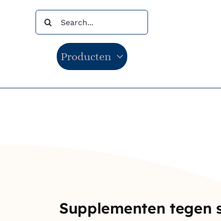
Ga
Zoeken
naar
naar:
inhoud
Producten
Supplementen tegen s