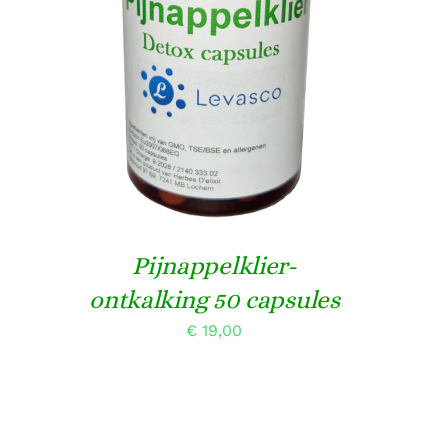
Gewaardeerd
TOEVOEGEN AAN
4.67
uit 5
WINKELWAGEN
/
DETAILS
Pijnappelklier-
ontkalking 50 capsules
€
19,00