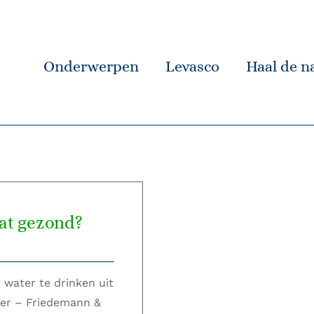
Onderwerpen
Levasco
Haal de na
dat gezond?
 water te drinken uit
ter – Friedemann &