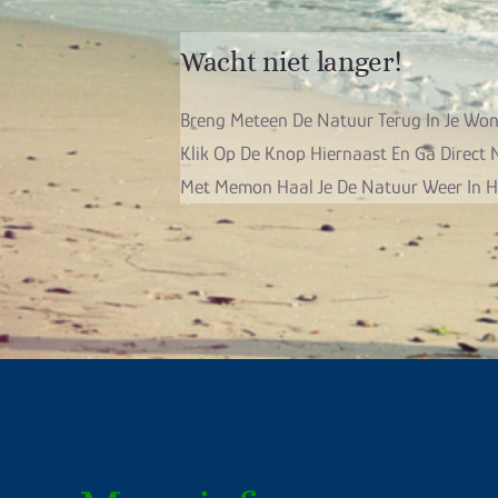
Wacht niet langer!
Breng Meteen De Natuur Terug In Je Wo
Klik Op De Knop Hiernaast En Ga Direct
Met Memon Haal Je De Natuur Weer In H