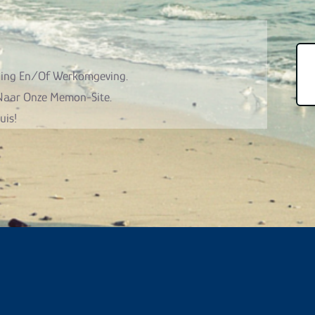
ning En/of Werkomgeving.
 Naar Onze Memon-Site.
uis!