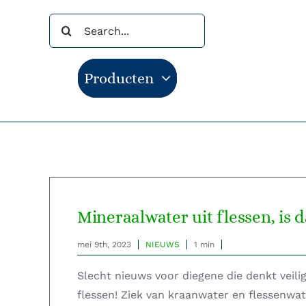
Ga
Zoeken
naar
naar:
inhoud
Producten
Mineraalwater uit flessen, is 
mei 9th, 2023
NIEUWS
1 min
Slecht nieuws voor diegene die denkt veilig
flessen! Ziek van kraanwater en flessenwa