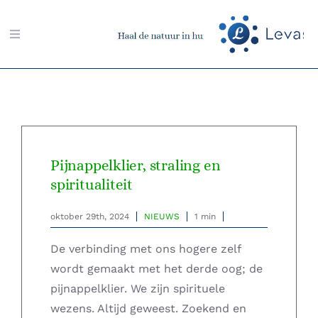
Ga
naar
Toggle
inhoud
Navigation
Zoeken
naar:
Aarding-shop
Pijnappelklier, straling en
Boeken-shop
spiritualiteit
oktober 29th, 2024
NIEUWS
1 min
Memon-shop
De verbinding met ons hogere zelf
Meter-shop
wordt gemaakt met het derde oog; de
pijnappelklier. We zijn spirituele
Radiësthesie-shop
wezens. Altijd geweest. Zoekend en