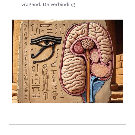
vragend. De verbinding
Supplementen shop
Straling:
Onderwerpen:
Ziekteverzuim in bedrijven
Blog
Winkelwagen
Contactformulier
Zirbeldrüse detox