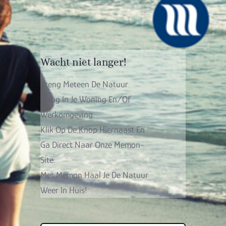
Wacht niet langer!
Breng Meteen De Natuur
Terug In Je Woning En/of
Werkomgeving.
Klik Op De Knop Hiernaast En
Ga Direct Naar Onze Memon-
Site.
Met Memon Haal Je De Natuur
Weer In Huis!