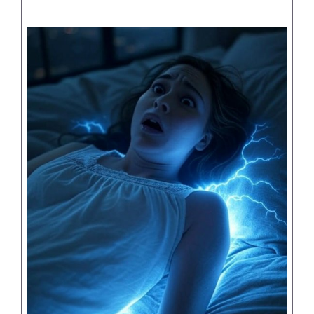
Supplementen shop
Straling:
Onderwerpen:
Ziekteverzuim in bedrijven
Blog
Winkelwagen
Contactformulier
Zirbeldrüse detox