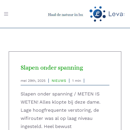
Ga
naar
Toggle
inhoud
Navigation
Zoeken
naar:
Aarding-shop
Slapen onder spanning
Boeken-shop
mei 29th, 2025
NIEUWS
1 min
Memon-shop
Slapen onder spanning / METEN IS
WETEN! Alles klopte bij deze dame.
Meter-shop
Lage hoogfrequente verstoring, de
wifirouter was al op laag niveau
Radiësthesie-shop
ingesteld. Heel bewust