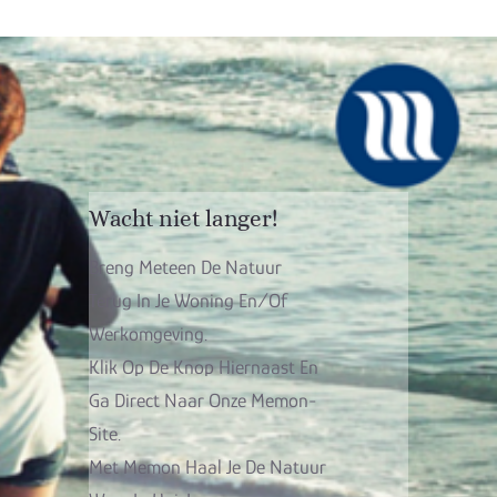
Wacht niet langer!
Breng Meteen De Natuur
Terug In Je Woning En/of
Werkomgeving.
Klik Op De Knop Hiernaast En
Ga Direct Naar Onze Memon-
Site.
Met Memon Haal Je De Natuur