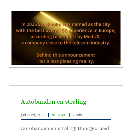
Supplementen shop
Straling:
Onderwerpen:
Ziekteverzuim in bedrijven
Blog
Winkelwagen
Autobanden en straling
Contactformulier
juli 23rd, 2025
NIEUWS
2 min
Zirbeldrüse detox
Autobanden en straling! Doorgedraaid