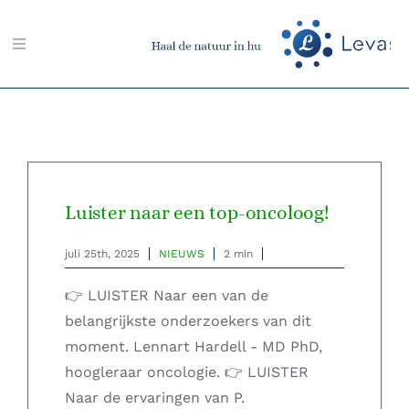
Ga
naar
Toggle
inhoud
Navigation
Zoeken
naar:
Aarding-shop
Luister naar een top-oncoloog!
Boeken-shop
juli 25th, 2025
NIEUWS
2 min
Memon-shop
👉 LUISTER Naar een van de
belangrijkste onderzoekers van dit
Meter-shop
moment. Lennart Hardell - MD PhD,
hoogleraar oncologie. 👉 LUISTER
Radiësthesie-shop
Naar de ervaringen van P.