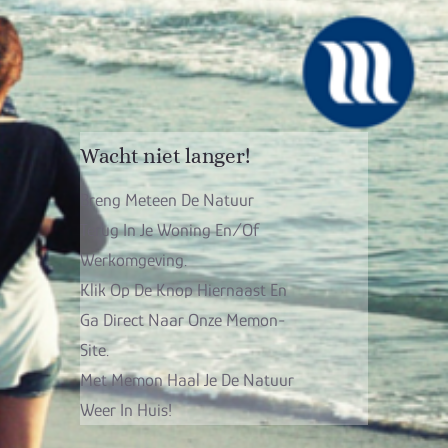
Wacht niet langer!
Breng Meteen De Natuur
Terug In Je Woning En/of
Werkomgeving.
Klik Op De Knop Hiernaast En
Ga Direct Naar Onze Memon-
Site.
Met Memon Haal Je De Natuur
Weer In Huis!