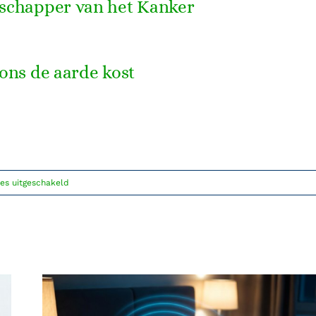
schapper van het Kanker
ons de aarde kost
voor
es uitgeschakeld
Water
is
programmeerbaar!