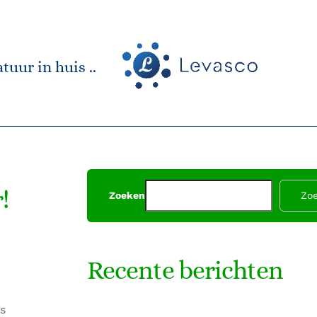
tuur in huis ..
!
Zoeken
Zo
Recente berichten
s