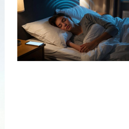
Mobiele straling kan je slaap
beïnvloeden