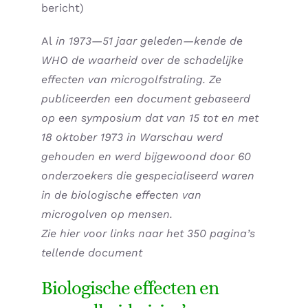
bericht)
Supplementen shop
Al
in 1973—51 jaar geleden—kende de
WHO de waarheid over de schadelijke
Straling:
effecten van microgolfstraling. Ze
publiceerden een document gebaseerd
Onderwerpen:
op een symposium dat van 15 tot en met
18 oktober 1973 in Warschau werd
Ziekteverzuim in bedrijven
gehouden en werd bijgewoond door 60
onderzoekers die gespecialiseerd waren
Blog
in de biologische effecten van
microgolven op mensen.
Winkelwagen
Zie hier voor links naar het 350 pagina’s
tellende document
Contactformulier
Biologische effecten en
Zirbeldrüse detox