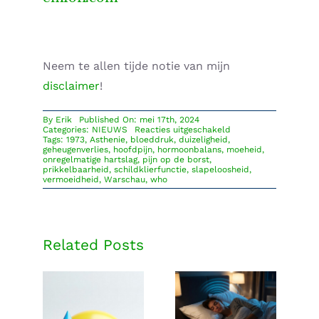
Neem te allen tijde notie van mijn
disclaimer
!
By
Erik
Published On: mei 17th, 2024
voor
Categories:
NIEUWS
Reacties uitgeschakeld
De
Tags:
1973
,
Asthenie
,
bloeddruk
,
duizeligheid
,
doofpotaffaire
geheugenverlies
,
hoofdpijn
,
hormoonbalans
,
moeheid
,
van
onregelmatige hartslag
,
pijn op de borst
,
de
prikkelbaarheid
,
schildklierfunctie
,
slapeloosheid
,
WHO
vermoeidheid
,
Warschau
,
who
die
ons
de
aarde
kost
..
Related Posts
Mobiele
straling kan