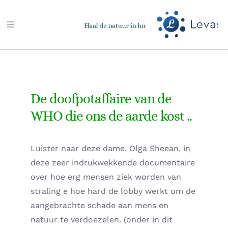
Ga
naar
Toggle
inhoud
Navigation
Zoeken
naar:
De doofpotaffaire van de
Aarding-shop
WHO die ons de aarde kost ..
Boeken-shop
Luister naar deze dame, Olga Sheean, in
Memon-shop
deze zeer indrukwekkende documentaire
over hoe erg mensen ziek worden van
Meter-shop
straling e hoe hard de lobby werkt om de
aangebrachte schade aan mens en
Radiësthesie-shop
natuur te verdoezelen. (onder in dit