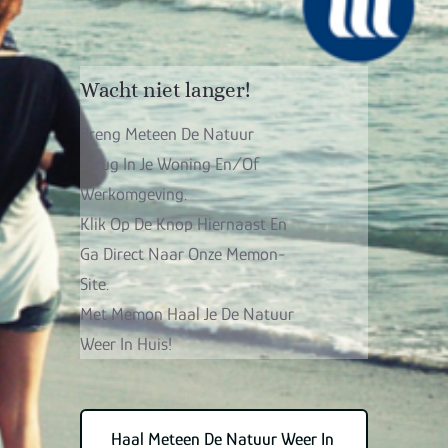
Wacht niet langer!
Breng Meteen De Natuur
Terug In Je Woning En/of
Werkomgeving.
Klik Op De Knop Hiernaast En
Ga Direct Naar Onze Memon-
Site.
Met Memon Haal Je De Natuur
Weer In Huis!
Haal Meteen De Natuur Weer In