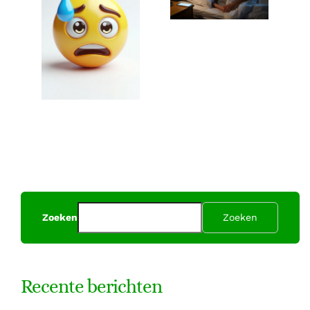
je slaap
Het verhaal
beïnvloeden
van George
Carlo
Zoeken
Zoeken
Recente berichten