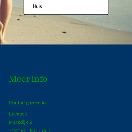
Huis
Meer info
Contactgegevens:
Levasco
Marsdijk 9
7437 RX Bathmen