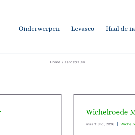
Onderwerpen
Levasco
Haal de na
Home
aardstralen
r
Wichelroede M
maart 3rd, 2026
Wichelr