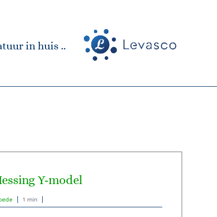
tuur in huis ..
essing Y-model
oede
1 min