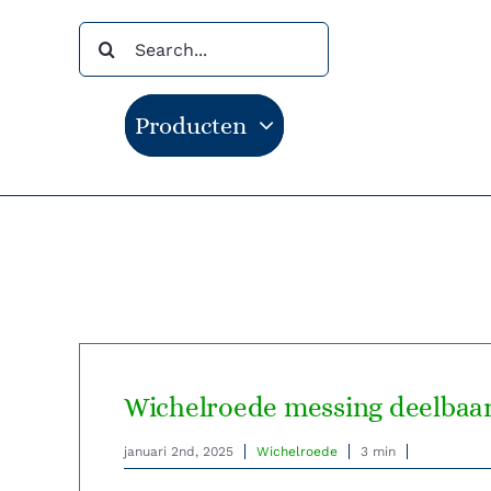
Ga
Zoeken
naar
naar:
inhoud
Producten
Wichelroede messing deelbaa
januari 2nd, 2025
Wichelroede
3 min