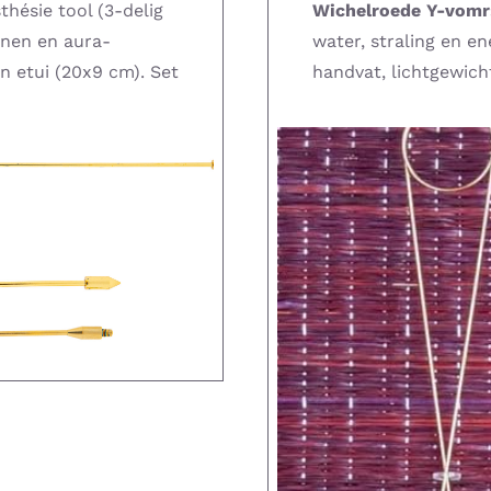
thésie tool (3-delig
Wichelroede Y-vomr
jnen en aura-
water, straling en e
en etui (20x9 cm). Set
handvat, lichtgewicht