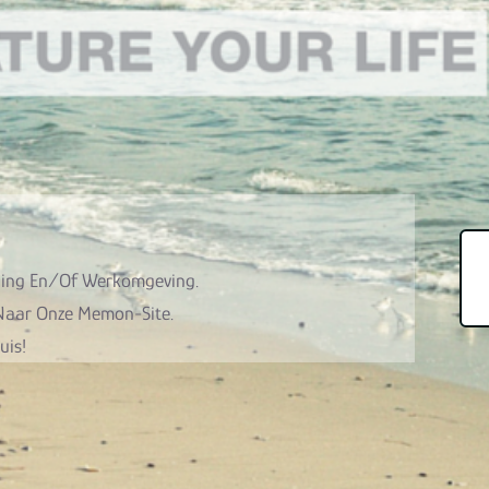
ning En/of Werkomgeving.
 Naar Onze Memon-Site.
uis!