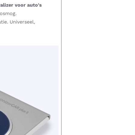
lizer voor auto's
rosmog.
ie. Universeel,