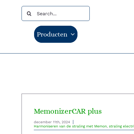
Ga
Zoeken
naar
naar:
inhoud
Producten
MemonizerCAR plus
december 11th, 2024
Harmoniseren van de straling met Memon
,
straling elect