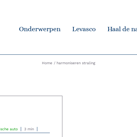
Onderwerpen
Levasco
Haal de na
Home
harmoniseren straling
rische auto
3 min