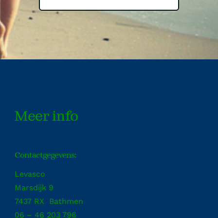
Meer info
Contactgegevens:
Levasco
Marsdijk 9
7437 RX Bathmen
06 – 46 203 796