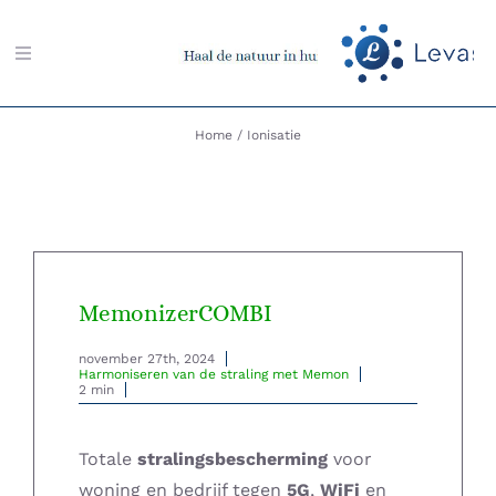
Ga
naar
Toggle
inhoud
Navigation
Zoeken
Home
Ionisatie
naar:
Aarding-shop
Boeken-shop
MemonizerCOMBI
Memon-shop
november 27th, 2024
Harmoniseren van de straling met Memon
2 min
Meter-shop
Totale
stralingsbescherming
voor
Radiësthesie-shop
woning en bedrijf tegen
5G
,
WiFi
en