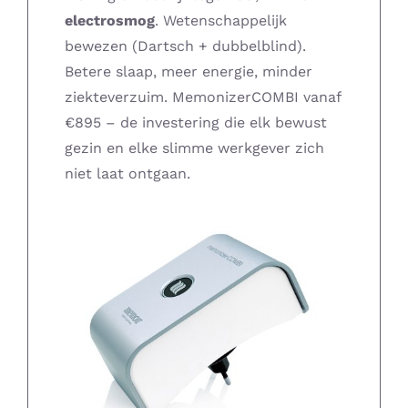
electrosmog
. Wetenschappelijk
Supplementen shop
bewezen (Dartsch + dubbelblind).
Betere slaap, meer energie, minder
Straling:
ziekteverzuim. MemonizerCOMBI vanaf
€895 – de investering die elk bewust
Onderwerpen:
gezin en elke slimme werkgever zich
niet laat ontgaan.
Ziekteverzuim in bedrijven
Blog
Winkelwagen
Contactformulier
Zirbeldrüse detox