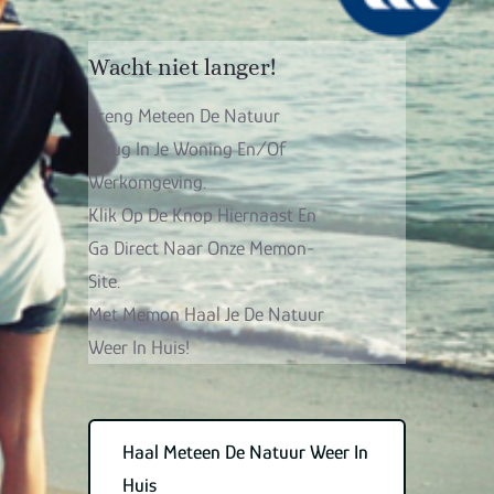
Wacht niet langer!
Breng Meteen De Natuur
Terug In Je Woning En/of
Werkomgeving.
Klik Op De Knop Hiernaast En
Ga Direct Naar Onze Memon-
Site.
Met Memon Haal Je De Natuur
Weer In Huis!
Haal Meteen De Natuur Weer In
Huis