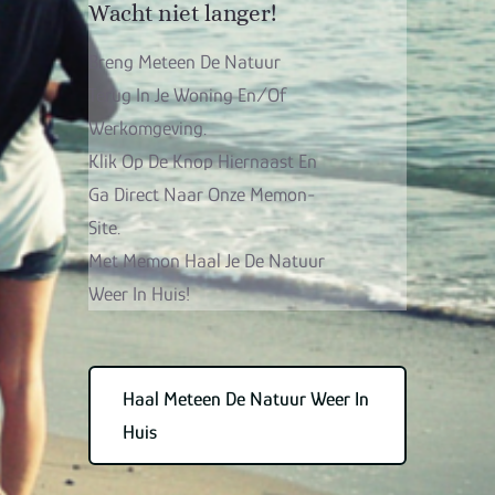
Wacht niet langer!
Breng Meteen De Natuur
Terug In Je Woning En/of
Werkomgeving.
Klik Op De Knop Hiernaast En
Ga Direct Naar Onze Memon-
Site.
Met Memon Haal Je De Natuur
Weer In Huis!
Haal Meteen De Natuur Weer In
Huis