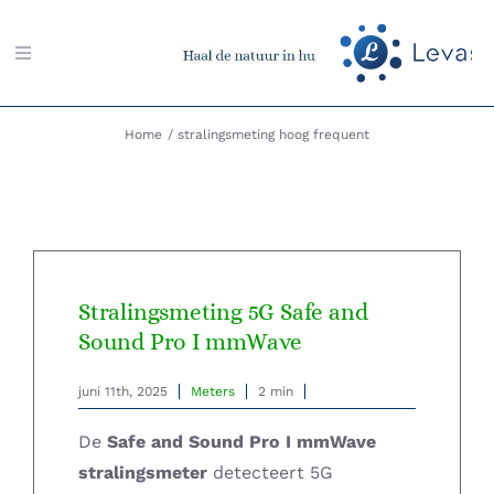
Ga
naar
Toggle
inhoud
Navigation
Zoeken
Home
stralingsmeting hoog frequent
naar:
Aarding-shop
Boeken-shop
Stralingsmeting 5G Safe and
Sound Pro I mmWave
Memon-shop
juni 11th, 2025
Meters
2 min
Meter-shop
De
Safe and Sound Pro I mmWave
Radiësthesie-shop
stralingsmeter
detecteert 5G