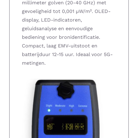
millimeter golven (20-40 GHz) met
Supplementen shop
gevoeligheid tot 0,001 µW/m². OLED-
display, LED-indicatoren,
geluidsanalyse en eenvoudige
Straling:
bediening voor bronidentificatie.
Compact, laag EMV-uitstoot en
Onderwerpen:
batterijduur 12-15 uur. Ideaal voor 5G-
metingen.
Ziekteverzuim in bedrijven
Blog
Winkelwagen
Contactformulier
Zirbeldrüse detox