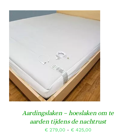
DIT
OPTIES SELECTEREN
/
PRODUCT
DETAILS
HEEFT
MEERDERE
VARIATIES.
DEZE
OPTIE
KAN
GEKOZEN
WORDEN
OP
Aardingslaken – hoeslaken om te
DE
aarden tijdens de nachtrust
PRODUCTPAGINA
Prijsklasse:
€
279,00
-
€
425,00