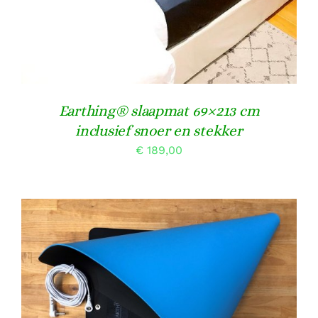
Earthing® slaapmat 69×213 cm
inclusief snoer en stekker
€
189,00
TOEVOEGEN AAN WINKELWAGEN
/
DETAILS