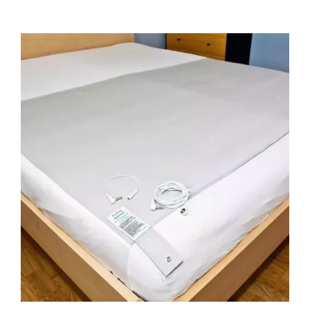
€ 279,00
tot
€ 425,00
TOEVOEGEN AAN WINKELWAGEN
/
DETAILS