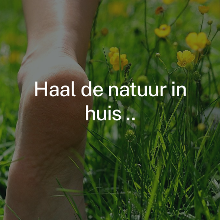
Supplementen shop
Straling:
Onderwerpen:
Haal de natuur in
Ziekteverzuim in bedrijven
huis ..
Blog
Winkelwagen
Contactformulier
Zirbeldrüse detox