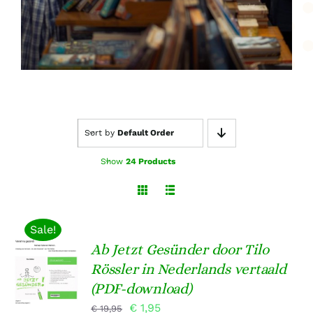
Sort by
Default Order
Show
24 Products
Sale!
Ab Jetzt Gesünder door Tilo
TOEVOEGEN
AAN
Rössler in Nederlands vertaald
WINKELWAGEN
(PDF-download)
/
DETAILS
Oorspronkelijke
Huidige
€
1,95
€
19,95