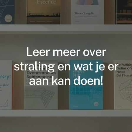
Supplementen shop
Straling:
Onderwerpen:
Leer meer over
Ziekteverzuim in bedrijven
straling en wat je er
aan kan doen!
Blog
Winkelwagen
Contactformulier
Zirbeldrüse detox