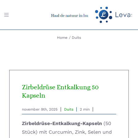
Ga
naar
Toggle
inhoud
Navigation
Zoeken
Home
Duits
naar:
Aarding-shop
Boeken-shop
Zirbeldrüse Entkalkung 50
Kapseln
Memon-shop
november 9th, 2025
Duits
2 min
Meter-shop
Zirbeldrüse-Entkalkung-Kapseln
(50
Radiësthesie-shop
Stück) mit Curcumin, Zink, Selen und