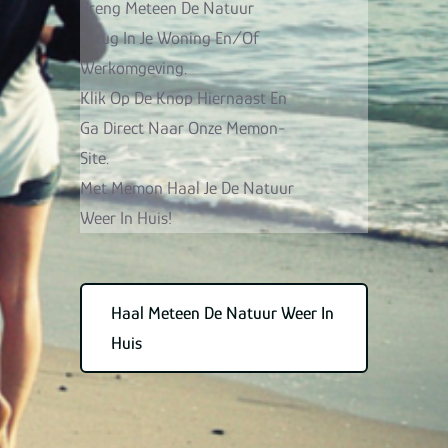
Breng Meteen De Natuur
Terug In Je Woning En/of
Werkomgeving.
Klik Op De Knop Hiernaast En
Ga Direct Naar Onze Memon-
Site.
Met Memon Haal Je De Natuur
Weer In Huis!
Haal Meteen De Natuur Weer In
Huis