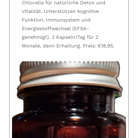
Chlorella für natürliche Detox und
Supplementen shop
Vitalität. Unterstützen kognitive
Funktion, Immunsystem und
Energiestoffwechsel (EFSA-
Straling:
genehmigt). 2 Kapseln/Tag für 2
Monate, dann Erhaltung. Preis: €18,95.
Onderwerpen:
Ziekteverzuim in bedrijven
Blog
Winkelwagen
Contactformulier
Zirbeldrüse detox