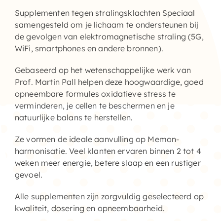
Supplementen tegen stralingsklachten
Speciaal
Supplementen shop
samengesteld om je lichaam te ondersteunen bij
de gevolgen van elektromagnetische straling (5G,
Straling:
WiFi, smartphones en andere bronnen).
Gebaseerd op het wetenschappelijke werk van
Onderwerpen:
Prof. Martin Pall helpen deze hoogwaardige, goed
opneembare formules oxidatieve stress te
Ziekteverzuim in bedrijven
verminderen, je cellen te beschermen en je
natuurlijke balans te herstellen.
Blog
Ze vormen de ideale aanvulling op Memon-
harmonisatie. Veel klanten ervaren binnen 2 tot 4
Winkelwagen
weken meer energie, betere slaap en een rustiger
gevoel.
Contactformulier
Alle supplementen zijn zorgvuldig geselecteerd op
kwaliteit, dosering en opneembaarheid.
Zirbeldrüse detox