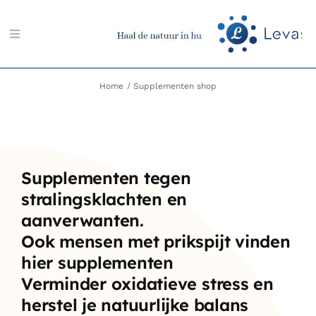
Ga
naar
Toggle
inhoud
Navigation
Zoeken
Home
Supplementen shop
naar:
Aarding-shop
Supplementen tegen
Boeken-shop
stralingsklachten en
aanverwanten.
Memon-shop
Ook mensen met prikspijt vinden
hier supplementen
Meter-shop
Verminder oxidatieve stress en
herstel je natuurlijke balans
Radiësthesie-shop