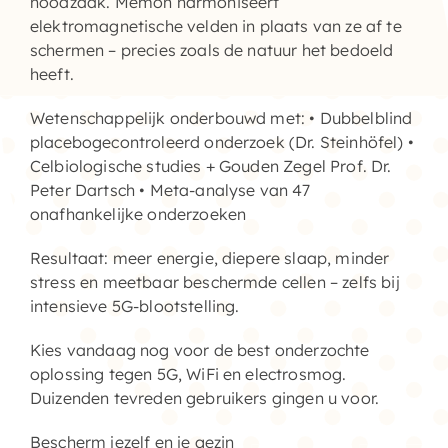
noodzaak. Memon
harmoniseert
elektromagnetische velden
in plaats van ze af te
schermen – precies zoals de natuur het bedoeld
heeft.
Wetenschappelijk onderbouwd met: • Dubbelblind
placebogecontroleerd onderzoek (Dr. Steinhöfel) •
Celbiologische studies + Gouden Zegel Prof. Dr.
Peter Dartsch • Meta-analyse van 47
onafhankelijke onderzoeken
Resultaat: meer energie, diepere slaap, minder
stress en meetbaar beschermde cellen – zelfs bij
intensieve 5G-blootstelling.
Kies vandaag nog voor de best onderzochte
oplossing tegen 5G,
WiFi
en
electrosmog
.
Duizenden tevreden gebruikers gingen u voor.
Bescherm jezelf en je gezin