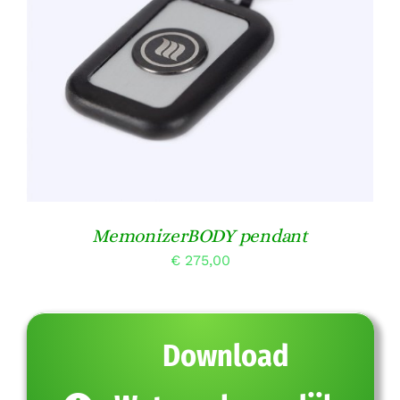
TOEVOEGEN AAN WINKELWAGEN
/
DETAILS
MemonizerBODY pendant
€
275,00
Download