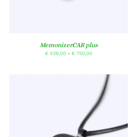
KAN
GEKOZEN
WORDEN
OP
DE
PRODUCTPAGINA
MemonizerCAR plus
Prijsklasse:
€
439,00
-
€
750,00
€ 439,00
tot
€ 750,00