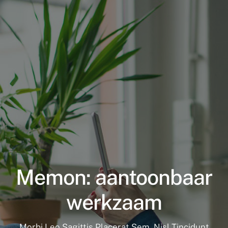
Supplementen shop
Straling:
Onderwerpen:
Ziekteverzuim in bedrijven
Blog
Winkelwagen
Memon: aantoonbaar
Contactformulier
werkzaam
Zirbeldrüse detox
Morbi Leo Sagittis Placerat Sem. Nisl Tincidunt