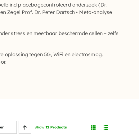
lblind placebogecontroleerd onderzoek (Dr.
den Zegel Prof. Dr. Peter Dartsch • Meta-analyse
nder stress en meetbaar beschermde cellen – zelfs
e oplossing tegen 5G,
WiFi
en
electrosmog
.
or.
er
Show
12 Products