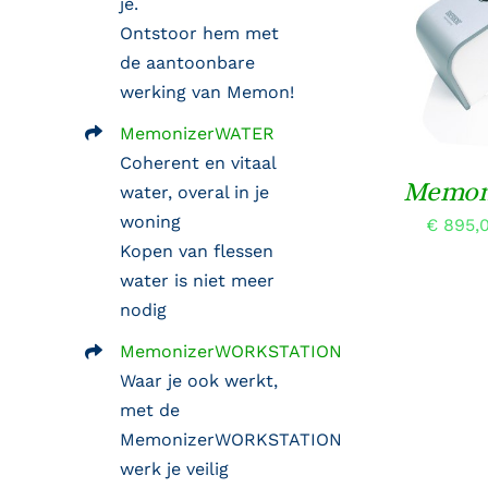
je.
Ontstoor hem met
OPTIES SELE
de aantoonbare
werking van Memon!
MemonizerWATER
Coherent en vitaal
Memon
water, overal in je
woning
€
895,
Kopen van flessen
water is niet meer
nodig
MemonizerWORKSTATION
Waar je ook werkt,
met de
MemonizerWORKSTATION
werk je veilig