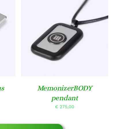
TOEVOEGEN AAN WINKELWAGEN
ILS
/
DETAILS
T
RE
ES.
N
N
us
MemonizerBODY
TPAGINA
pendant
jsklasse:
439,00
€
275,00
t
750,00