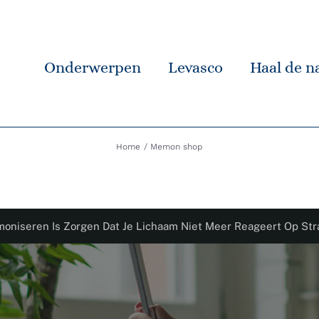
Onderwerpen
Levasco
Haal de na
Home
Memon shop
oniseren Is Zorgen Dat Je Lichaam Niet Meer Reageert Op Str