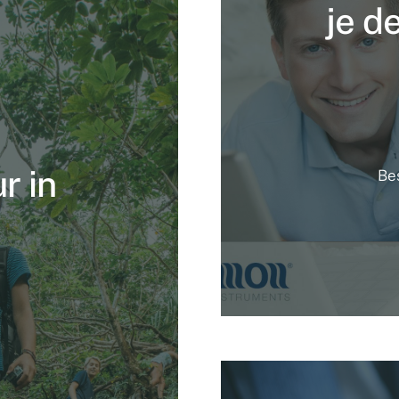
je de
r in
Be