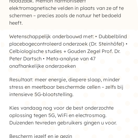
noodzaak. Memon
harmoniseert
elektromagnetische velden
in plaats van ze af te
schermen – precies zoals de natuur het bedoeld
heeft.
Wetenschappelijk onderbouwd met: • Dubbelblind
placebogecontroleerd onderzoek (Dr. Steinhöfel) •
Celbiologische studies + Gouden Zegel Prof. Dr.
Peter Dartsch • Meta-analyse van 47
onafhankelijke onderzoeken
Resultaat: meer energie, diepere slaap, minder
stress en meetbaar beschermde cellen – zelfs bij
intensieve 5G-blootstelling.
Kies vandaag nog voor de best onderzochte
oplossing tegen 5G,
WiFi
en
electrosmog
.
Duizenden tevreden gebruikers gingen u voor.
Bescherm jezelf en je gezin