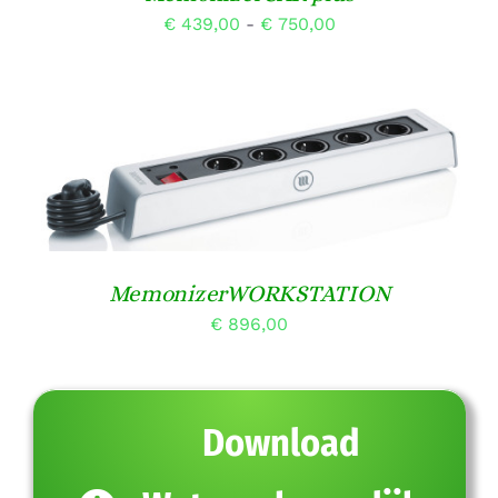
Prijsklasse:
€
439,00
-
€
750,00
€ 439,00
tot
€ 750,00
TOEVOEGEN AAN WINKELWAGEN
/
DETAILS
MemonizerWORKSTATION
€
896,00
Download