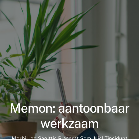
Supplementen shop
Straling:
Onderwerpen:
Ziekteverzuim in bedrijven
Blog
Winkelwagen
Memon: aantoonbaar
Contactformulier
werkzaam
Zirbeldrüse detox
Morbi Leo Sagittis Placerat Sem. Nisl Tincidunt