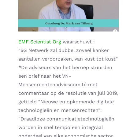
Supplementen shop
Straling:
EMF Scientist Org
waarschuwt :
Onderwerpen:
“5G Netwerk zal dubbel zoveel kanker
aantallen veroorzaken, van kust tot kust”
Ziekteverzuim in bedrijven
*De adviseurs van het beroep stuurden
een brief naar het VN-
Blog
Mensenrechtenadviescomité met
commentaar op de resolutie van juli 2019,
Winkelwagen
getiteld “Nieuwe en opkomende digitale
technologieën en mensenrechten”:
Contactformulier
“Draadloze communicatietechnologieën
worden in snel tempo een integraal
Zirbeldrüse detox
onderdeel van elke economische sector.