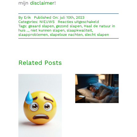
mijn
disclaimer
!
By
Erik
Published On: juli 10th, 2023
voor
Categories:
NIEUWS
Reacties uitgeschakeld
Slaapproblemen?
Tags:
geaard slapen
,
gezond slapen
,
Haal de natuur in
Slapeloze
huis ..
,
niet kunnen slapen
,
slaapkwaliteit
,
nachten?
slaapproblemen
,
slapeloze nachten
,
slecht slapen
Lees
deze
info:
Related Posts
Mobiele
straling kan
je slaap
Het verhaal
beïnvloeden
van George
Carlo