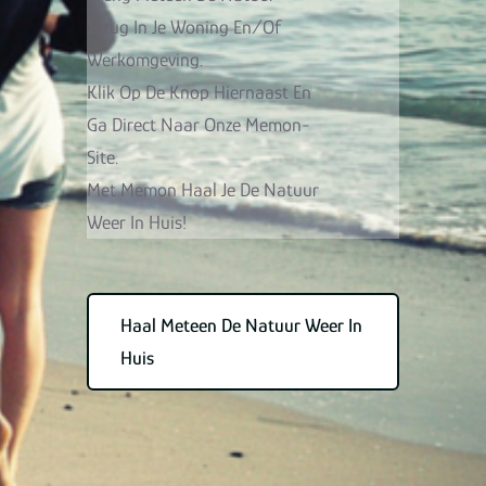
Terug In Je Woning En/of
Werkomgeving.
Klik Op De Knop Hiernaast En
Ga Direct Naar Onze Memon-
Site.
Met Memon Haal Je De Natuur
Weer In Huis!
Haal Meteen De Natuur Weer In
Huis