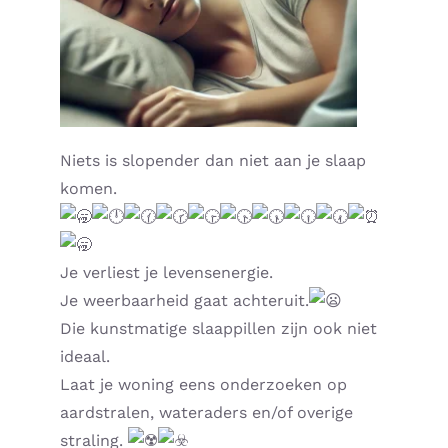
Supplementen shop
Straling:
Onderwerpen:
Niets is slopender dan niet aan je slaap
komen.
Ziekteverzuim in bedrijven
Blog
Je verliest je levensenergie.
Je weerbaarheid gaat achteruit.
Winkelwagen
Die kunstmatige slaappillen zijn ook niet
ideaal.
Contactformulier
Laat je woning eens onderzoeken op
aardstralen, wateraders en/of overige
Zirbeldrüse detox
straling.