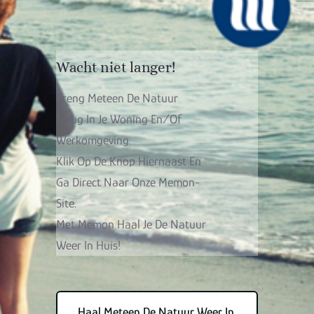
Wacht niet langer!
Breng Meteen De Natuur
Terug In Je Woning En/of
Werkomgeving.
Klik Op De Knop Hiernaast En
Ga Direct Naar Onze Memon-
Site.
Met Memon Haal Je De Natuur
Weer In Huis!
Haal Meteen De Natuur Weer In