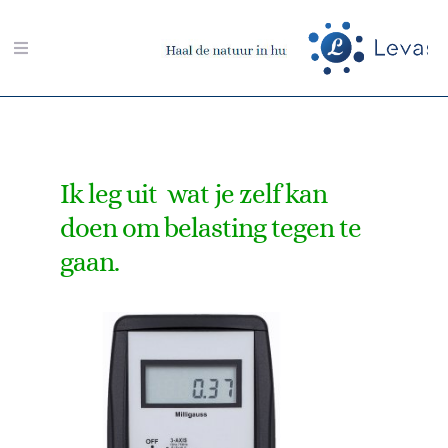
Ga
naar
Toggle
inhoud
Navigation
Zoeken
naar:
Ik leg uit wat je zelf kan
Aarding-shop
doen om belasting tegen te
gaan.
Boeken-shop
Memon-shop
Meter-shop
Radiësthesie-shop