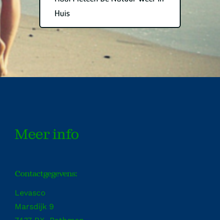
Huis
Meer info
Contactgegevens:
Levasco
Marsdijk 9