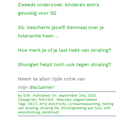
Zweeds onderzoek: kinderen extra
gevoelig voor 5G
5G: bescherm jezelf! Eenmaal over je
tolerantie heen ..
Hoe merk je of je last hebt van straling?
Shungiet helpt toch ook tegen straling?
Neem te allen tijde notie van
mijn
disclaimer
!
By
Erik
Published On: september 2nd, 2023
voor
Categories:
NIEUWS
Reacties uitgeschakeld
Stralingsmeting
Tags:
DECT
,
dirty electricity
,
Lichaamsspanning
,
meting
aan
van straling
,
straling 5G
,
Stralingmeting aan huis
,
wifi
,
huis,
woonbioloog
,
zendmast
een
aanrader