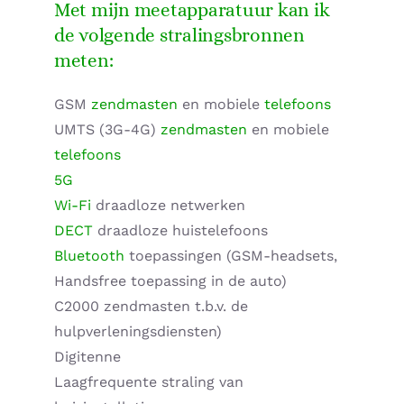
Met mijn meetapparatuur kan ik
de volgende stralingsbronnen
Home – Deutsch
meten:
GSM
zendmasten
en mobiele
telefoons
UMTS (3G-4G)
zendmasten
en mobiele
telefoons
5G
Wi-Fi
draadloze netwerken
DECT
draadloze huistelefoons
Bluetooth
toepassingen (GSM-headsets,
Handsfree toepassing in de auto)
C2000 zendmasten t.b.v. de
hulpverleningsdiensten)
Digitenne
Laagfrequente straling van