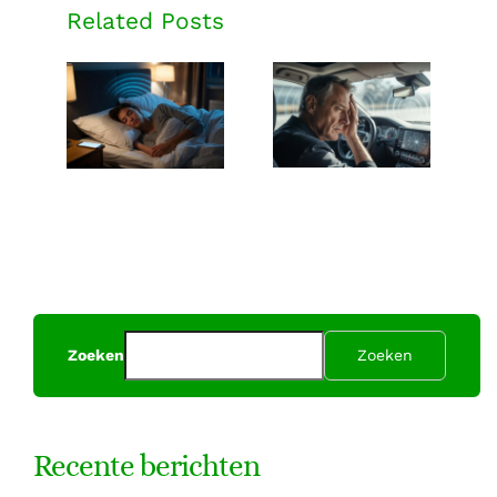
Related Posts
Mobiele
Ziek en moe
straling kan
in de auto
je slaap
beïnvloeden
Zoeken
Zoeken
Recente berichten