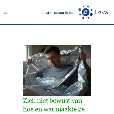
Ga
naar
Toggle
inhoud
Navigation
Zoeken
naar:
Aarding-shop
Boeken-shop
Memon-shop
Meter-shop
Zich niet bewust van
hoe en wat maakte ze
Radiësthesie-shop