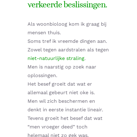
verkeerde beslissingen.
Supplementen shop
Als woonbioloog kom ik graag bij
Straling:
mensen thuis.
Soms tref ik vreemde dingen aan.
Onderwerpen:
Zowel tegen aardstralen als tegen
niet-natuurlijke straling
.
Ziekteverzuim in bedrijven
Men is naarstig op zoek naar
oplossingen.
Blog
Het besef groeit dat wat er
allemaal gebeurt niet oke is.
Winkelwagen
Men wil zich beschermen en
denkt in eerste instantie lineair.
Contactformulier
Tevens groeit het besef dat wat
“men vroeger deed” toch
Zirbeldrüse detox
helemaal niet zo gek was.