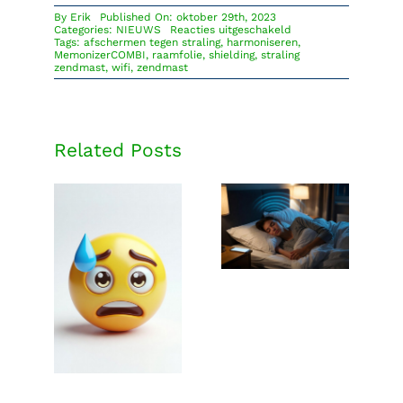
By
Erik
Published On: oktober 29th, 2023
voor
Categories:
NIEUWS
Reacties uitgeschakeld
Afschermen
Tags:
afschermen tegen straling
,
harmoniseren
,
tegen
MemonizerCOMBI
,
raamfolie
,
shielding
,
straling
straling?
zendmast
,
wifi
,
zendmast
Doe
het
wel
doordacht
Related Posts
Mobiele
straling kan
je slaap
Het verhaal
beïnvloeden
van George
Carlo