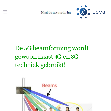
Ga
naar
Toggle
inhoud
Navigation
Zoeken
naar:
De 5G beamforming wordt
Aarding-shop
gewoon naast
4G
en 3G
techniek gebruikt!
Boeken-shop
Memon-shop
Meter-shop
Radiësthesie-shop