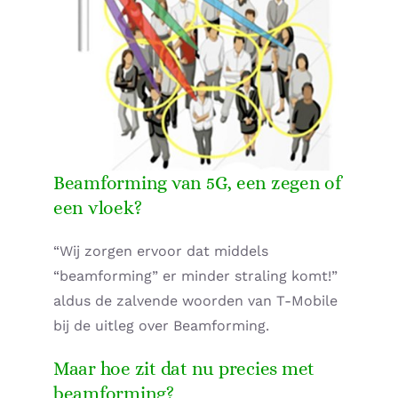
Supplementen shop
Straling:
Onderwerpen:
Beamforming van 5G, een zegen of
Ziekteverzuim in bedrijven
een vloek?
Blog
“Wij zorgen ervoor dat middels
“beamforming” er minder straling komt!”
Winkelwagen
aldus de zalvende woorden van T-Mobile
bij de uitleg over Beamforming.
Contactformulier
Maar hoe zit dat nu precies met
Zirbeldrüse detox
beamforming?