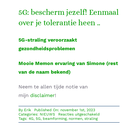
5G: bescherm jezelf! Eenmaal
over je tolerantie heen ..
5G-straling veroorzaakt
gezondheidsproblemen
Mooie Memon ervaring van Simone (rest
van de naam bekend)
Neem te allen tijde notie van
mijn
disclaimer
!
By
Erik
Published On: november 1st, 2023
voor
Categories:
NIEUWS
Reacties uitgeschakeld
Beamforming
Tags:
4G
,
5G
,
beamforming
,
normen
,
straling
van
5G,
een
zegen