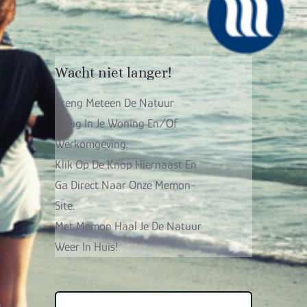
Wacht niet langer!
Breng Meteen De Natuur
Terug In Je Woning En/of
Werkomgeving.
Klik Op De Knop Hiernaast En
Ga Direct Naar Onze Memon-
Site.
Met Memon Haal Je De Natuur
Weer In Huis!