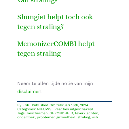
Shungiet helpt toch ook
tegen straling?
MemonizerCOMBI helpt
tegen straling
Neem te allen tijde notie van mijn
disclaimer
!
By
Erik
Published On: februari 16th, 2024
voor
Categories:
NIEUWS
Reacties uitgeschakeld
Heb
Tags:
beschermen
,
GEZONDHEID
,
leverklachten
,
je
onderzoek
,
problemen gezondheid
,
straling
,
wifi
je
ooit
afgevraagd