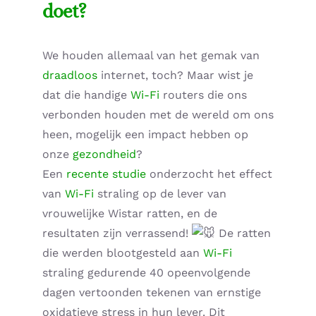
doet?
Supplementen shop
We houden allemaal van het gemak van
Straling:
draadloos
internet, toch? Maar wist je
dat die handige
Wi-Fi
routers die ons
Onderwerpen:
verbonden houden met de wereld om ons
heen, mogelijk een impact hebben op
Ziekteverzuim in bedrijven
onze
gezondheid
?
Een
recente studie
onderzocht het effect
Blog
van
Wi-Fi
straling op de lever van
vrouwelijke Wistar ratten, en de
Winkelwagen
resultaten zijn verrassend!
De ratten
die werden blootgesteld aan
Wi-Fi
Contactformulier
straling gedurende 40 opeenvolgende
dagen vertoonden tekenen van ernstige
Zirbeldrüse detox
oxidatieve stress in hun lever. Dit