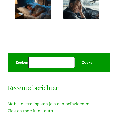
Mobiele
Ziek en moe
straling kan
in de auto
je slaap
beïnvloeden
Zoeken
Zoeken
Recente berichten
Mobiele straling kan je slaap beïnvloeden
Ziek en moe in de auto