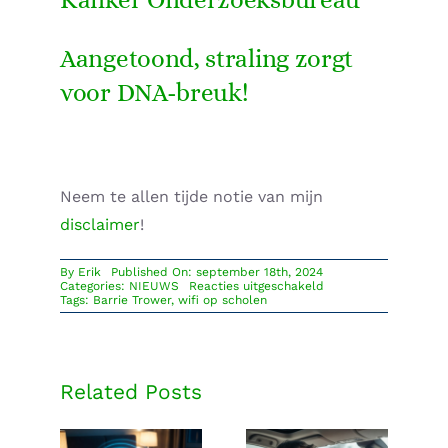
Aangetoond, straling zorgt
voor DNA-breuk!
Neem te allen tijde notie van mijn
disclaimer
!
By
Erik
Published On: september 18th, 2024
voor
Categories:
NIEUWS
Reacties uitgeschakeld
Levenslang
Tags:
Barrie Trower
,
wifi op scholen
opgesloten
voor
het
plaatsen
van
Wifi
Related Posts
in
een
school!