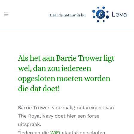
Ga
naar
Toggle
inhoud
Navigation
Zoeken
naar:
Als het aan Barrie Trower ligt
Aarding-shop
wel, dan zou iedereen
opgesloten moeten worden
Boeken-shop
die dat doet!
Memon-shop
Barrie Trower, voormalig radarexpert van
Meter-shop
The Royal Navy doet hier een forse
uitspraak.
Radiësthesie-shop
“Iedereen die
WiFi
plaatst op scholen,