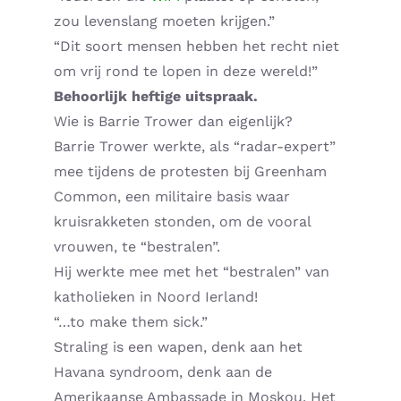
zou levenslang moeten krijgen.”
Supplementen shop
“Dit soort mensen hebben het recht niet
om vrij rond te lopen in deze wereld!”
Straling:
Behoorlijk heftige uitspraak.
Wie is Barrie Trower dan eigenlijk?
Onderwerpen:
Barrie Trower werkte, als “radar-expert”
mee tijdens de protesten bij Greenham
Ziekteverzuim in bedrijven
Common, een militaire basis waar
kruisrakketen stonden, om de vooral
Blog
vrouwen, te “bestralen”.
Hij werkte mee met het “bestralen” van
Winkelwagen
katholieken in Noord Ierland!
“…to make them sick.”
Contactformulier
Straling is een wapen, denk aan het
Havana syndroom, denk aan de
Zirbeldrüse detox
Amerikaanse Ambassade in Moskou. Het