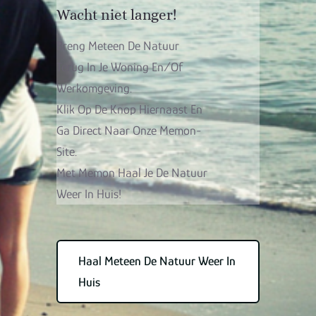
Wacht niet langer!
Breng Meteen De Natuur
Terug In Je Woning En/of
Werkomgeving.
Klik Op De Knop Hiernaast En
Ga Direct Naar Onze Memon-
Site.
Met Memon Haal Je De Natuur
Weer In Huis!
Haal Meteen De Natuur Weer In
Huis