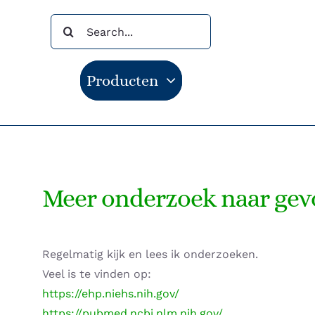
Ga
Zoeken
naar
naar:
inhoud
Producten
Meer onderzoek naar gevol
Regelmatig kijk en lees ik onderzoeken.
Veel is te vinden op:
https://ehp.niehs.nih.gov/
https://pubmed.ncbi.nlm.nih.gov/