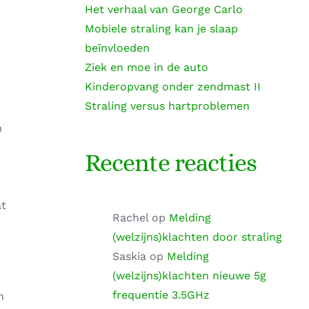
Het verhaal van George Carlo
Mobiele straling kan je slaap
beïnvloeden
Ziek en moe in de auto
Kinderopvang onder zendmast II
Straling versus hartproblemen
n
Recente reacties
at
Rachel
op
Melding
(welzijns)klachten door straling
Saskia
op
Melding
(welzijns)klachten nieuwe 5g
frequentie 3.5GHz
n