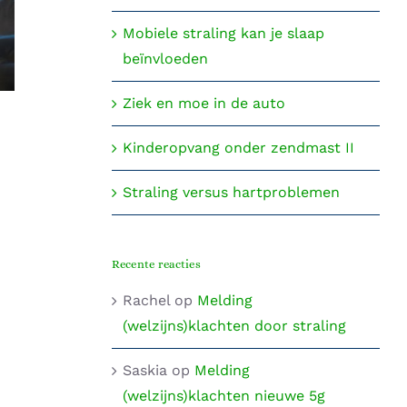
Mobiele straling kan je slaap
beïnvloeden
Ziek en moe in de auto
Het verhaal van George Carlo
Kinderopvang onder zendmast II
Straling versus hartproblemen
Recente reacties
Rachel
op
Melding
(welzijns)klachten door straling
Saskia
op
Melding
(welzijns)klachten nieuwe 5g