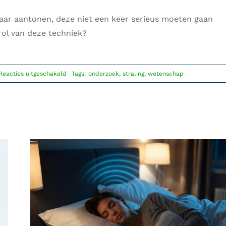
aar aantonen, deze niet een keer serieus moeten gaan
ol van deze techniek?
voor
Reacties uitgeschakeld
Tags:
onderzoek
,
straling
,
wetenschap
Meer
onderzoek
naar
gevolgen
van
straling
is
nodig!
Mobiele straling kan je slaap