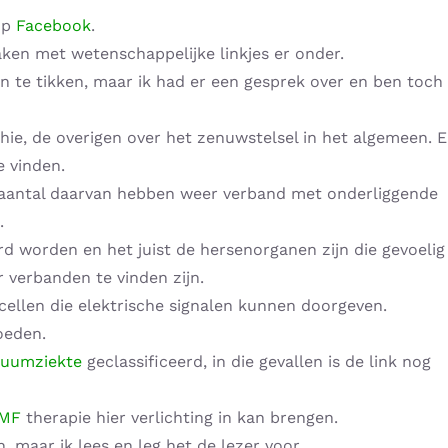
op
Facebook
.
en met wetenschappelijke linkjes er onder.
an te tikken, maar ik had er een gesprek over en ben toch
thie, de overigen over het zenuwstelsel in het algemeen. 
e vinden.
n aantal daarvan hebben weer verband met onderliggende
.
 worden en het juist de hersenorganen zijn die gevoelig
er verbanden te vinden zijn.
ellen die elektrische signalen kunnen doorgeven.
oeden.
uumziekte
geclassificeerd, in die gevallen is de link nog
MF
therapie hier verlichting in kan brengen.
, maar ik lees en leg het de lezer voor.