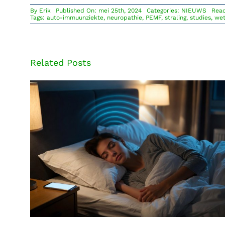
By
Erik
Published On: mei 25th, 2024
Categories:
NIEUWS
Reac
Tags:
auto-immuunziekte
,
neuropathie
,
PEMF
,
straling
,
studies
,
we
Related Posts
Mobiele straling kan je slaap
beïnvloeden