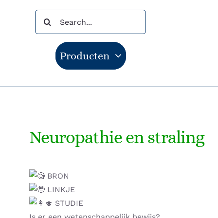
Ga
Zoeken
naar
naar:
inhoud
Producten
Neuropathie en straling
BRON
LINKJE
STUDIE
Is er een wetenschappelijk bewijs?