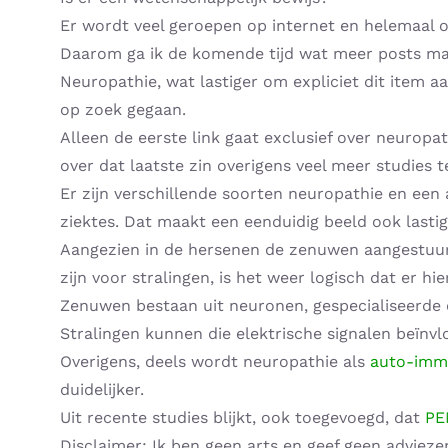
Er wordt veel geroepen op internet en helemaal 
Daarom ga ik de komende tijd wat meer posts mak
Neuropathie, wat lastiger om expliciet dit item a
op zoek gegaan.
Alleen de eerste link gaat exclusief over neuropa
over dat laatste zin overigens veel meer studies t
Er zijn verschillende soorten neuropathie en ee
ziektes. Dat maakt een eenduidig beeld ook lastig
Aangezien in de hersenen de zenuwen aangestuurd
zijn voor stralingen, is het weer logisch dat er hi
Zenuwen bestaan uit neuronen, gespecialiseerde c
Stralingen kunnen die elektrische signalen beïnvl
Overigens, deels wordt neuropathie als
auto-imm
duidelijker.
Uit recente studies blijkt, ook toegevoegd, dat
PE
Disclaimer: Ik ben geen arts en geef geen adviezen