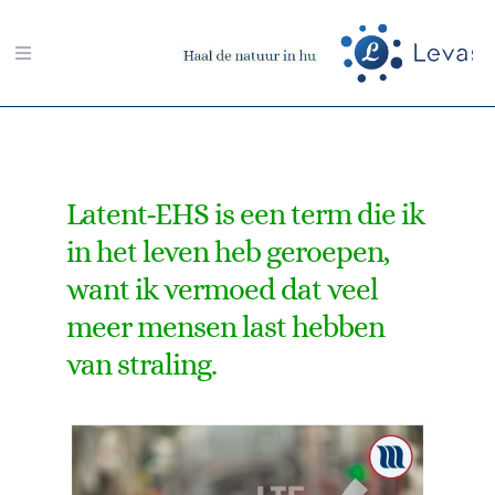
Ga
naar
Toggle
inhoud
Navigation
Zoeken
naar:
Latent-EHS is een term die ik
Aarding-shop
in het leven heb geroepen,
want ik vermoed dat veel
Boeken-shop
meer mensen last hebben
Memon-shop
van straling.
Meter-shop
Radiësthesie-shop