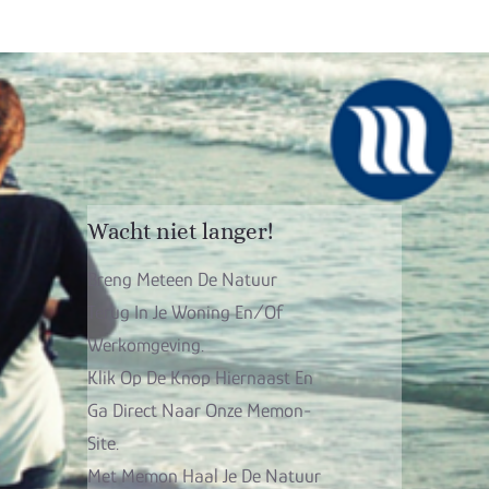
Wacht niet langer!
Breng Meteen De Natuur
Terug In Je Woning En/of
Werkomgeving.
Klik Op De Knop Hiernaast En
Ga Direct Naar Onze Memon-
Site.
Met Memon Haal Je De Natuur