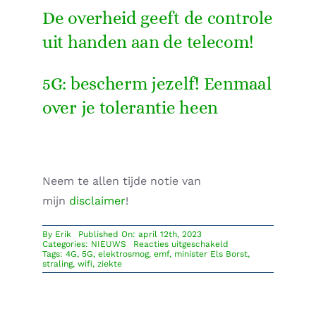
De overheid geeft de controle
uit handen aan de telecom!
5G: bescherm jezelf! Eenmaal
over je tolerantie heen
Neem te allen tijde notie van
mijn
disclaimer
!
By
Erik
Published On: april 12th, 2023
voor
Categories:
NIEUWS
Reacties uitgeschakeld
EHS
Tags:
4G
,
5G
,
elektrosmog
,
emf
,
minister Els Borst
,
komt
straling
,
wifi
,
ziekte
steeds
meer
onder
de
aandacht.