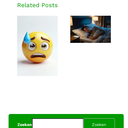
Related Posts
Mobiele
straling kan
je slaap
Het verhaal
beïnvloeden
van George
Carlo
Zoeken
Zoeken