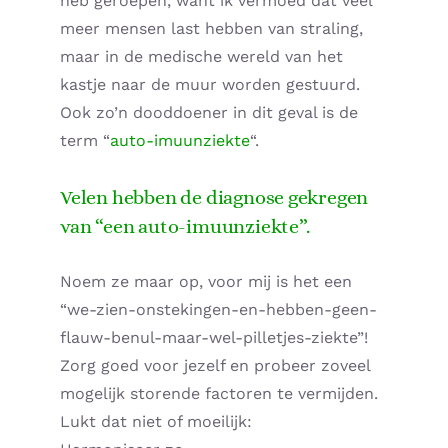
heb geroepen, want ik vermoed dat veel
meer mensen last hebben van straling,
Home – Deutsch
maar in de medische wereld van het
kastje naar de muur worden gestuurd.
Ook zo’n dooddoener in dit geval is de
term “
auto-imuunziekte
“.
Velen hebben de diagnose gekregen
van “een auto-imuunziekte”.
Noem ze maar op, voor mij is het een
“we-zien-onstekingen-en-hebben-geen-
flauw-benul-maar-wel-pilletjes-ziekte”!
Zorg goed voor jezelf en probeer zoveel
mogelijk storende factoren te vermijden.
Lukt dat niet of moeilijk: